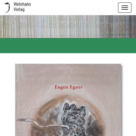
Wehrhahn
Toggl
Verlag
navig