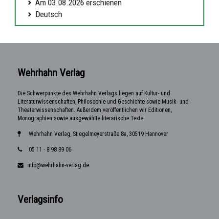
Am 03.08.2026 erschienen
Deutsch
Wehrhahn Verlag
Die Schwerpunkte des Wehrhahn Verlags liegen auf Kultur- und
Literaturwissenschaften, Philosophie und Geschichte sowie Musik- und
Theaterwissenschaften. Außerdem veröffentlichen wir Editionen,
Monographien sowie ausgewählte literarische Texte.
Wehrhahn Verlag, Stiegelmeyerstraße 8a, 30519 Hannover
05 11 - 8 98 89 06
info@wehrhahn-verlag.de
Verlagsinfo