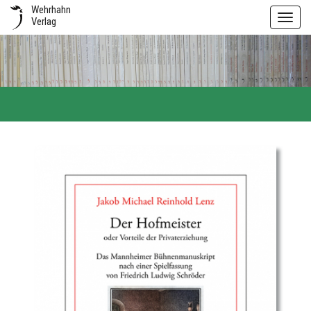
Wehrhahn
Toggl
Verlag
navig