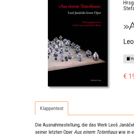
Hrsg
Stef
»
Leo
Pr
€ 1
Klappentext
Die Ausnahmestellung, die das Werk Leoš Janáček
seiner letzten Oper
Aus einem Totenhaus
wie in e