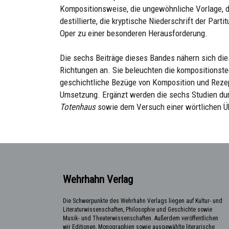
Kompositionsweise, die ungewöhnliche Vorlage, di
destillierte, die kryptische Niederschrift der Part
Oper zu einer besonderen Herausforderung.
Die sechs Beiträge dieses Bandes nähern sich d
Richtungen an. Sie beleuchten die kompositionst
geschichtliche Bezüge von Komposition und Rezep
Umsetzung. Ergänzt werden die sechs Studien dur
Totenhaus
sowie dem Versuch einer wörtlichen Üb
Wehrhahn Verlag
Die Schwerpunkte des Wehrhahn Verlags liegen auf Kultur- und
Literaturwissenschaften, Philosophie und Geschichte sowie
Musik- und Theaterwissenschaften. Außerdem veröffentlichen
wir Editionen, Monographien sowie ausgewählte literarische