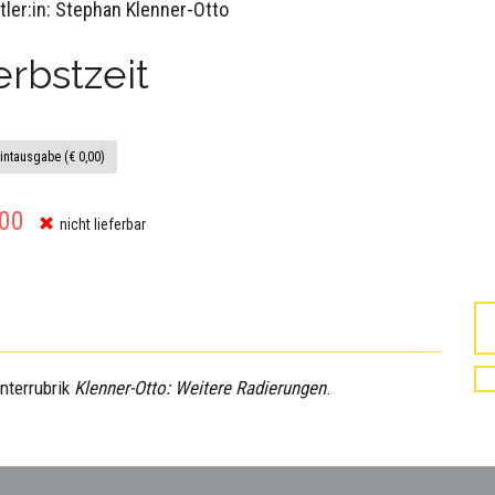
tler:in: Stephan Klenner-Otto
rbstzeit
intausgabe (€ 0,00)
,00
nicht lieferbar
Unterrubrik
Klenner-Otto: Weitere Radierungen
.