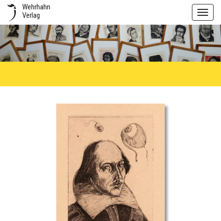
Wehrhahn
Toggl
Verlag
navig