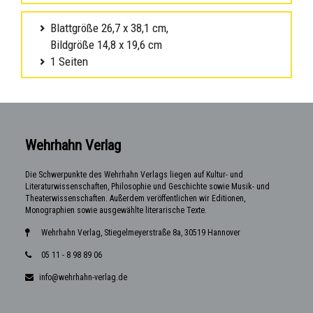
Blattgröße 26,7 x 38,1 cm,
Bildgröße 14,8 x 19,6 cm
1 Seiten
Wehrhahn Verlag
Die Schwerpunkte des Wehrhahn Verlags liegen auf Kultur- und
Literaturwissenschaften, Philosophie und Geschichte sowie Musik- und
Theaterwissenschaften. Außerdem veröffentlichen wir Editionen,
Monographien sowie ausgewählte literarische Texte.
Wehrhahn Verlag, Stiegelmeyerstraße 8a, 30519 Hannover
05 11 - 8 98 89 06
info@wehrhahn-verlag.de