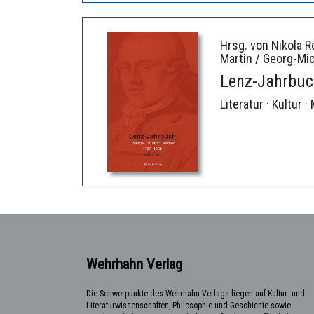
Hrsg. von Nikola R
Martin / Georg-Mi
Lenz-Jahrbuc
Literatur · Kultur 
Wehrhahn Verlag
Die Schwerpunkte des Wehrhahn Verlags liegen auf Kultur- und
Literaturwissenschaften, Philosophie und Geschichte sowie