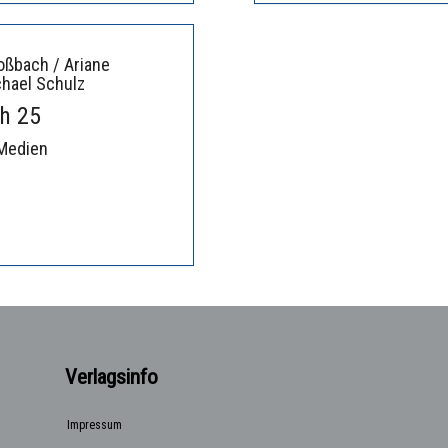
oßbach / Ariane
chael Schulz
h 25
· Medien
Verlagsinfo
Impressum