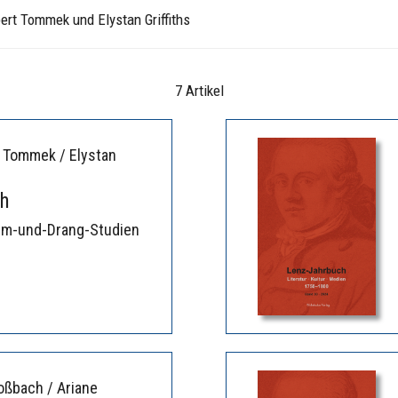
rt Tommek und Elystan Griffiths
7 Artikel
t Tommek / Elystan
h
urm-und-Drang-Studien
oßbach / Ariane