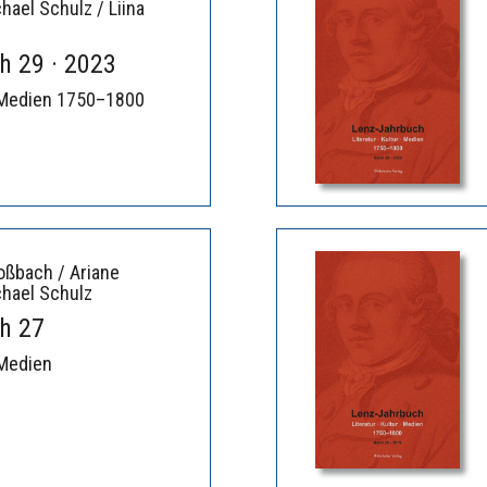
hael Schulz / Liina
h 29 · 2023
 · Medien 1750–1800
oßbach / Ariane
chael Schulz
h 27
· Medien