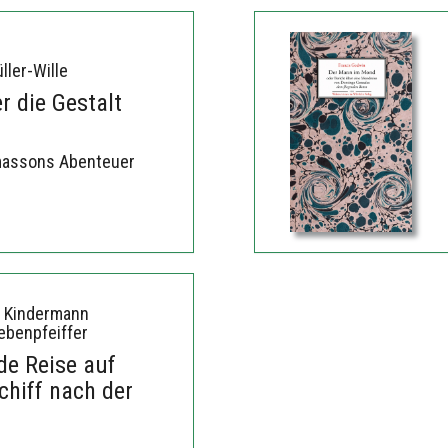
ller-Wille
 die Gestalt
massons Abenteuer
n Kindermann
ebenpfeiffer
de Reise auf
chiff nach der