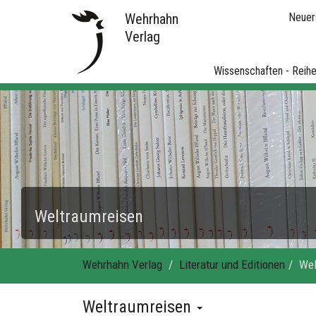
Wehrhahn
Neuer
Verlag
Wissenschaften - Reih
Weltraumreisen
Wehrhahn Verlag
Literatur und Editionen
Wel
Weltraumreisen