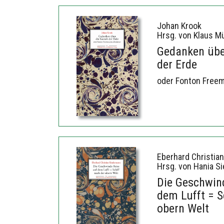
Johan Krook
Hrsg. von Klaus Mü
Gedanken über
der Erde
oder Fonton Free
Eberhard Christia
Hrsg. von Hania Si
Die Geschwin
dem Lufft = S
obern Welt