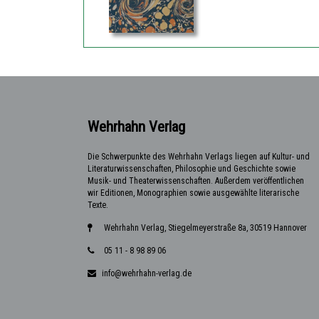
Wehrhahn Verlag
Die Schwerpunkte des Wehrhahn Verlags liegen auf Kultur- und
Literaturwissenschaften, Philosophie und Geschichte sowie
Musik- und Theaterwissenschaften. Außerdem veröffentlichen
wir Editionen, Monographien sowie ausgewählte literarische
Texte.
Wehrhahn Verlag, Stiegelmeyerstraße 8a, 30519 Hannover
05 11 - 8 98 89 06
info@wehrhahn-verlag.de