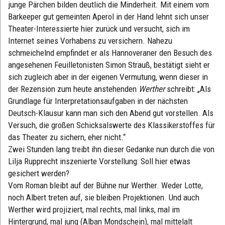
junge Pärchen bilden deutlich die Minderheit. Mit einem vom
Barkeeper gut gemeinten Aperol in der Hand lehnt sich unser
Theater-Interessierte hier zurück und versucht, sich im
Internet seines Vorhabens zu versichern. Nahezu
schmeichelnd empfindet er als Hannoveraner den Besuch des
angesehenen Feuilletonisten Simon Strauß, bestätigt sieht er
sich zugleich aber in der eigenen Vermutung, wenn dieser in
der Rezension zum heute anstehenden
Werther
schreibt: „Als
Grundlage für Interpretationsaufgaben in der nächsten
Deutsch-Klausur kann man sich den Abend gut vorstellen. Als
Versuch, die großen Schicksalswerte des Klassikerstoffes für
das Theater zu sichern, eher nicht.“
Zwei Stunden lang treibt ihn dieser Gedanke nun durch die von
Lilja Rupprecht inszenierte Vorstellung: Soll hier etwas
gesichert werden?
Vom Roman bleibt auf der Bühne nur Werther. Weder Lotte,
noch Albert treten auf, sie bleiben Projektionen. Und auch
Werther wird projiziert, mal rechts, mal links, mal im
Hintergrund, mal jung (Alban Mondschein), mal mittelalt