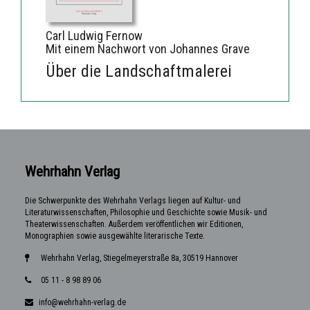
Carl Ludwig Fernow
Mit einem Nachwort von Johannes Grave
Über die Landschaftmalerei
Wehrhahn Verlag
Die Schwerpunkte des Wehrhahn Verlags liegen auf Kultur- und
Literaturwissenschaften, Philosophie und Geschichte sowie Musik- und
Theaterwissenschaften. Außerdem veröffentlichen wir Editionen,
Monographien sowie ausgewählte literarische Texte.
Wehrhahn Verlag, Stiegelmeyerstraße 8a, 30519 Hannover
05 11 - 8 98 89 06
info@wehrhahn-verlag.de