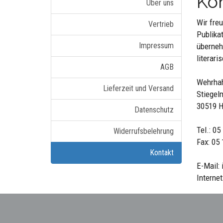
Ko
Über uns
Wir fre
Vertrieb
Publika
Impressum
überneh
literar
AGB
Wehrhah
Lieferzeit und Versand
Stiegel
30519 H
Datenschutz
Tel.: 05
Widerrufsbelehrung
Fax: 05 
Kontakt
E-Mail:
Interne