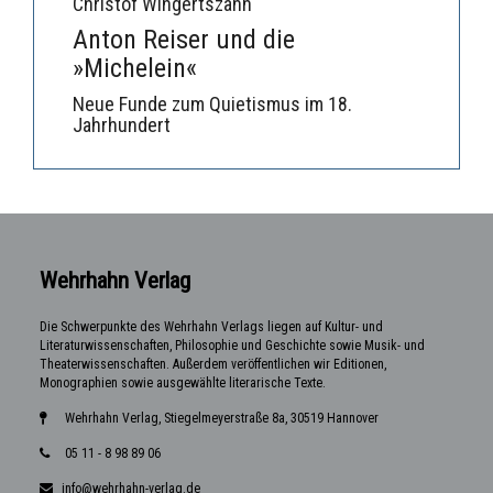
Christof Wingertszahn
Anton Reiser und die
»Michelein«
Neue Funde zum Quietismus im 18.
Jahrhundert
Wehrhahn Verlag
Die Schwerpunkte des Wehrhahn Verlags liegen auf Kultur- und
Literaturwissenschaften, Philosophie und Geschichte sowie Musik- und
Theaterwissenschaften. Außerdem veröffentlichen wir Editionen,
Monographien sowie ausgewählte literarische Texte.
Wehrhahn Verlag, Stiegelmeyerstraße 8a, 30519 Hannover
05 11 - 8 98 89 06
info@wehrhahn-verlag.de