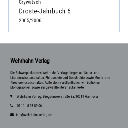
Grywatsch
Droste-Jahrbuch 6
2005/2006
Wehrhahn Verlag
Die Schwerpunkte des Wehrhahn Verlags liegen auf Kultur- und
Literaturwissenschaften, Philosophie und Geschichte sowie Musik- und
Theaterwissenschaften. Außerdem veröffentlichen wir Editionen,
Monographien sowie ausgewählte literarische Texte.
Wehrhahn Verlag, Stiegelmeyerstraße 8a, 30519 Hannover
05 11 - 8 98 89 06
info@wehrhahn-verlag.de