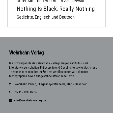
Unter Mitarbeit von Adam Zagajewski
Nothing Is Black, Really Nothing
Gedichte, Englisch und Deutsch
Wehrhahn Verlag
Die Schwerpunkte des Wehrhahn Verlags liegen auf Kultur- und
Literaturwissenschaften, Philosophie und Geschichte sowie Musik- und
Theaterwissenschaften. Außerdem veröffentlichen wir Editionen,
Monographien sowie ausgewählte literarische Texte.
Wehrhahn Verlag, Stiegelmeyerstraße 8a, 30519 Hannover
05 11 - 8 98 89 06
info@wehrhahn-verlag.de