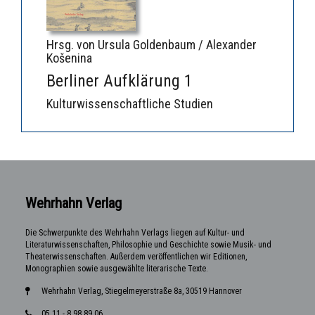
Hrsg. von Ursula Goldenbaum / Alexander
Košenina
Berliner Aufklärung 1
Kulturwissenschaftliche Studien
Wehrhahn Verlag
Die Schwerpunkte des Wehrhahn Verlags liegen auf Kultur- und
Literaturwissenschaften, Philosophie und Geschichte sowie Musik- und
Theaterwissenschaften. Außerdem veröffentlichen wir Editionen,
Monographien sowie ausgewählte literarische Texte.
Wehrhahn Verlag, Stiegelmeyerstraße 8a, 30519 Hannover
05 11 - 8 98 89 06