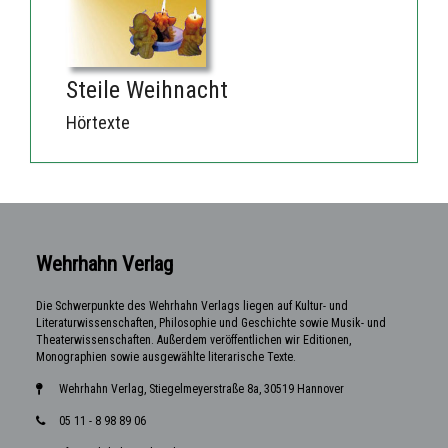
Steile Weihnacht
Hörtexte
Wehrhahn Verlag
Die Schwerpunkte des Wehrhahn Verlags liegen auf Kultur- und
Literaturwissenschaften, Philosophie und Geschichte sowie Musik- und
Theaterwissenschaften. Außerdem veröffentlichen wir Editionen,
Monographien sowie ausgewählte literarische Texte.
Wehrhahn Verlag, Stiegelmeyerstraße 8a, 30519 Hannover
05 11 - 8 98 89 06