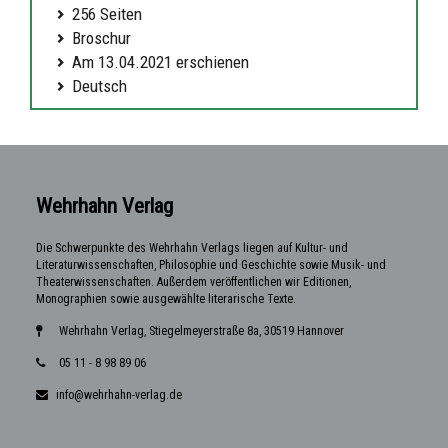
256 Seiten
Broschur
Am 13.04.2021 erschienen
Deutsch
Wehrhahn Verlag
Die Schwerpunkte des Wehrhahn Verlags liegen auf Kultur- und
Literaturwissenschaften, Philosophie und Geschichte sowie Musik- und
Theaterwissenschaften. Außerdem veröffentlichen wir Editionen,
Monographien sowie ausgewählte literarische Texte.
Wehrhahn Verlag, Stiegelmeyerstraße 8a, 30519 Hannover
05 11 - 8 98 89 06
info@wehrhahn-verlag.de