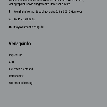
Theaterwissenschaften. Außerdem veröffentlichen wir Editionen,
Monographien sowie ausgewählte literarische Texte.
Wehrhahn Verlag, Stiegelmeyerstraße 8a, 30519 Hannover
05 11 - 8 98 89 06
info@wehrhahn-verlag.de
Verlagsinfo
Impressum
AGB
Lieferzeit & Versand
Datenschutz
Widerrufsbelehrung