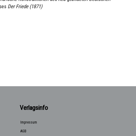
yses
Der Friede (1871)
Verlagsinfo
Impressum
AGB