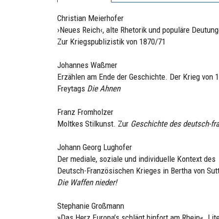
Christian Meierhofer
›Neues Reich‹, alte Rhetorik und populäre Deutung
Zur Kriegspublizistik von 1870/71
Johannes Waßmer
Erzählen am Ende der Geschichte. Der Krieg von 
Freytags
Die Ahnen
Franz Fromholzer
Moltkes Stilkunst. Zur
Geschichte des deutsch-fr
Johann Georg Lughofer
Der mediale, soziale und individuelle Kontext des
Deutsch-Französischen Krieges in Bertha von Sut
Die Waffen nieder!
Stephanie Großmann
»Das Herz Europa’s schlägt hinfort am Rhein«. Li