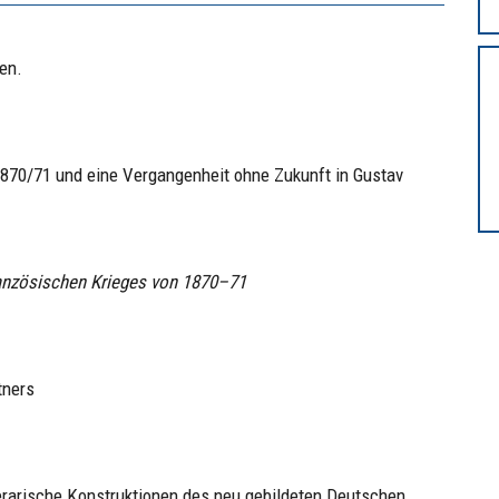
en.
1870/71 und eine Vergangenheit ohne Zukunft in Gustav
anzösischen Krieges von 1870–71
tners
terarische Konstruktionen des neu gebildeten Deutschen