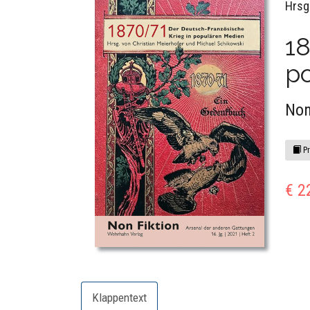
Hrsg
18
p
Non
Pr
€ 2
Klappentext