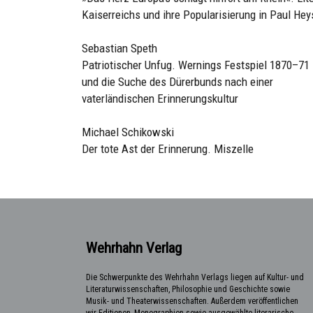
Kaiserreichs und ihre Popularisierung in Paul He
Sebastian Speth
Patriotischer Unfug. Wernings Festspiel 1870–71
und die Suche des Dürerbunds nach einer
vaterländischen Erinnerungskultur
Michael Schikowski
Der tote Ast der Erinnerung. Miszelle
Wehrhahn Verlag
Die Schwerpunkte des Wehrhahn Verlags liegen auf Kultur- und
Literaturwissenschaften, Philosophie und Geschichte sowie
Musik- und Theaterwissenschaften. Außerdem veröffentlichen
wir Editionen, Monographien sowie ausgewählte literarische