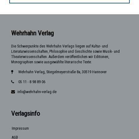
Wehrhahn Verlag
Die Schwerpunkte des Wehrhahn Verlags liegen auf Kultur- und
Literaturwissenschaften, Philosophie und Geschichte sowie Musik- und
Theaterwissenschaften. Außerdem veröffentlichen wir Editionen,
Monographien sowie ausgewählte literarische Texte.
Wehrhahn Verlag, Stiegelmeyerstraße 8a, 30519 Hannover
05 11 - 8 98 89 06
info@wehrhahn-verlag.de
Verlagsinfo
Impressum
AGB