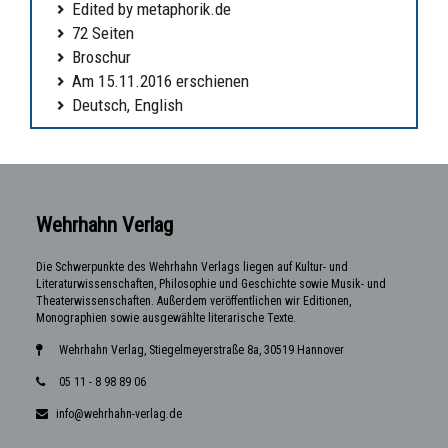
Edited by metaphorik.de
72 Seiten
Broschur
Am 15.11.2016 erschienen
Deutsch, English
Wehrhahn Verlag
Die Schwerpunkte des Wehrhahn Verlags liegen auf Kultur- und
Literaturwissenschaften, Philosophie und Geschichte sowie Musik- und
Theaterwissenschaften. Außerdem veröffentlichen wir Editionen,
Monographien sowie ausgewählte literarische Texte.
Wehrhahn Verlag, Stiegelmeyerstraße 8a, 30519 Hannover
05 11 - 8 98 89 06
info@wehrhahn-verlag.de