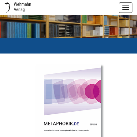
Wehrhahn
Toggl
Verlag
navig