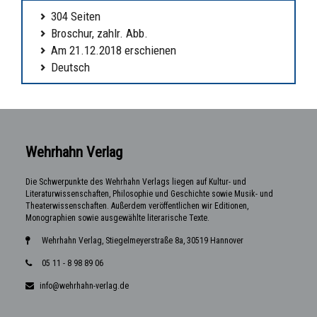
304 Seiten
Broschur, zahlr. Abb.
Am 21.12.2018 erschienen
Deutsch
Wehrhahn Verlag
Die Schwerpunkte des Wehrhahn Verlags liegen auf Kultur- und
Literaturwissenschaften, Philosophie und Geschichte sowie Musik- und
Theaterwissenschaften. Außerdem veröffentlichen wir Editionen,
Monographien sowie ausgewählte literarische Texte.
Wehrhahn Verlag, Stiegelmeyerstraße 8a, 30519 Hannover
05 11 - 8 98 89 06
info@wehrhahn-verlag.de