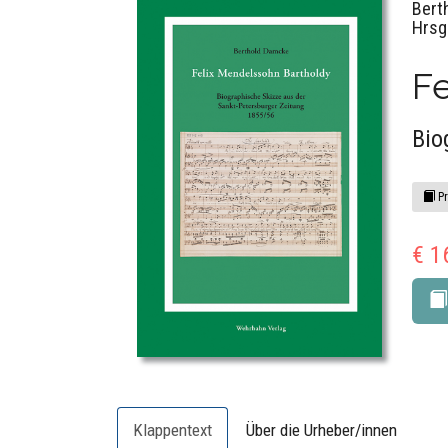
Bert
Hrsg
F
Bio
Pr
€ 1
Klappentext
Über die Urheber/innen