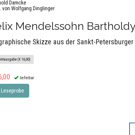
hold Damcke
. von Wolfgang Dinglinger
elix Mendelssohn Barthold
graphische Skizze aus der Sankt-Petersburger
intausgabe (€ 16,00)
6,00
lieferbar
Leseprobe