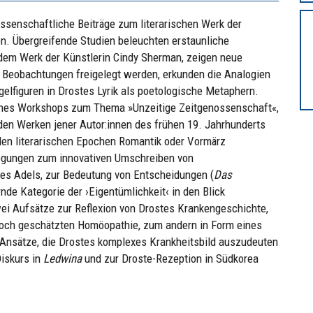
ssenschaftliche Beiträge zum literarischen Werk der
n. Übergreifende Studien beleuchten erstaunliche
 dem Werk der Künstlerin Cindy Sherman, zeigen neue
e Beobachtungen freigelegt werden, erkunden die Analogien
elfiguren in Drostes Lyrik als poetologische Metaphern.
eines Workshops zum Thema »Unzeitige Zeitgenossenschaft«,
den Werken jener Autor:innen des frühen 19. Jahrhunderts
 den literarischen Epochen Romantik oder Vormärz
egungen zum innovativen Umschreiben von
 des Adels, zur Bedeutung von Entscheidungen (
Das
nde Kategorie der ›Eigentümlichkeit‹ in den Blick
i Aufsätze zur Reflexion von Drostes Krankengeschichte,
hoch geschätzten Homöopathie, zum andern in Form eines
 Ansätze, die Drostes komplexes Krankheitsbild auszudeuten
iskurs in
Ledwina
und zur Droste-Rezeption in Südkorea