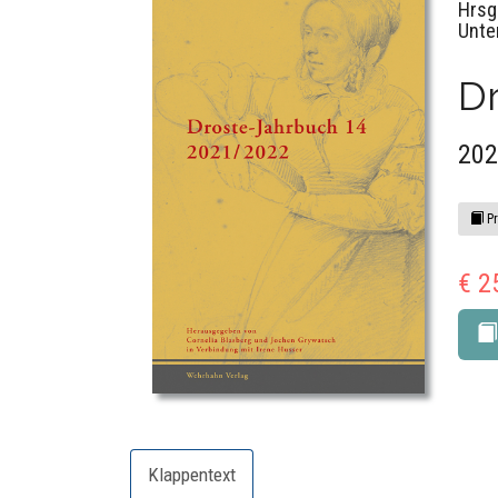
Hrsg
Unte
Dr
202
Pr
€ 2
Klappentext