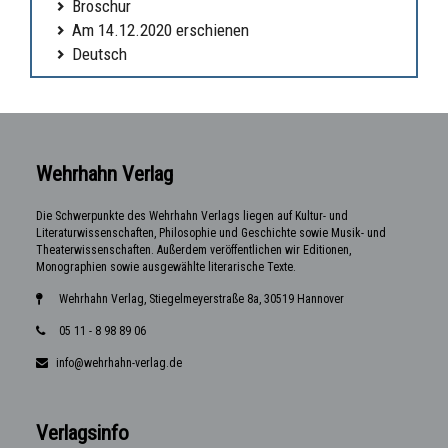
Broschur
Am 14.12.2020 erschienen
Deutsch
Wehrhahn Verlag
Die Schwerpunkte des Wehrhahn Verlags liegen auf Kultur- und
Literaturwissenschaften, Philosophie und Geschichte sowie Musik- und
Theaterwissenschaften. Außerdem veröffentlichen wir Editionen,
Monographien sowie ausgewählte literarische Texte.
Wehrhahn Verlag, Stiegelmeyerstraße 8a, 30519 Hannover
05 11 - 8 98 89 06
info@wehrhahn-verlag.de
Verlagsinfo