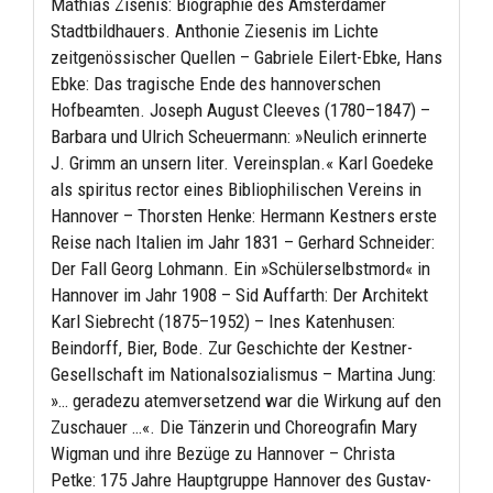
Mathias Zisenis: Biographie des Amsterdamer
Stadtbildhauers. Anthonie Ziesenis im Lichte
zeitgenössischer Quellen – Gabriele Eilert-Ebke, Hans
Ebke: Das tragische Ende des hannoverschen
Hofbeamten. Joseph August Cleeves (1780–1847) –
Barbara und Ulrich Scheuermann: »Neulich erinnerte
J. Grimm an unsern liter. Vereinsplan.« Karl Goedeke
als spiritus rector eines Bibliophilischen Vereins in
Hannover – Thorsten Henke: Hermann Kestners erste
Reise nach Italien im Jahr 1831 – Gerhard Schneider:
Der Fall Georg Lohmann. Ein »Schülerselbstmord« in
Hannover im Jahr 1908 – Sid Auffarth: Der Architekt
Karl Siebrecht (1875–1952) – Ines Katenhusen:
Beindorff, Bier, Bode. Zur Geschichte der Kestner-
Gesellschaft im Nationalsozialismus – Martina Jung:
»… geradezu atemversetzend war die Wirkung auf den
Zuschauer …«. Die Tänzerin und Choreografin Mary
Wigman und ihre Bezüge zu Hannover – Christa
Petke: 175 Jahre Hauptgruppe Hannover des Gustav-