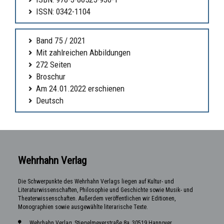
ISSN: 0342-1104
Band 75 / 2021
Mit zahlreichen Abbildungen
272 Seiten
Broschur
Am 24.01.2022 erschienen
Deutsch
Wehrhahn Verlag
Die Schwerpunkte des Wehrhahn Verlags liegen auf Kultur- und
Literaturwissenschaften, Philosophie und Geschichte sowie Musik- und
Theaterwissenschaften. Außerdem veröffentlichen wir Editionen,
Monographien sowie ausgewählte literarische Texte.
Wehrhahn Verlag, Stiegelmeyerstraße 8a, 30519 Hannover