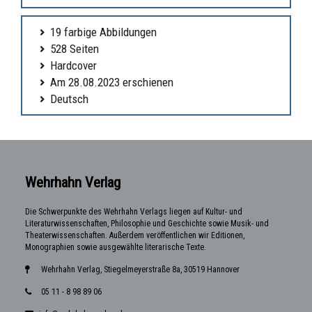
19 farbige Abbildungen
528 Seiten
Hardcover
Am 28.08.2023 erschienen
Deutsch
Wehrhahn Verlag
Die Schwerpunkte des Wehrhahn Verlags liegen auf Kultur- und
Literaturwissenschaften, Philosophie und Geschichte sowie Musik- und
Theaterwissenschaften. Außerdem veröffentlichen wir Editionen,
Monographien sowie ausgewählte literarische Texte.
Wehrhahn Verlag, Stiegelmeyerstraße 8a, 30519 Hannover
05 11 - 8 98 89 06