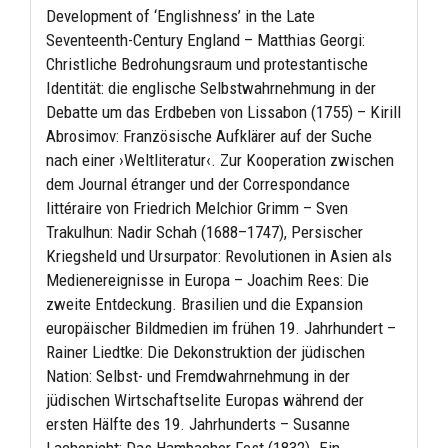
Development of ‘Englishness’ in the Late
Seventeenth-Century England – Matthias Georgi:
Christliche Bedrohungsraum und protestantische
Identität: die englische Selbstwahrnehmung in der
Debatte um das Erdbeben von Lissabon (1755) – Kirill
Abrosimov: Französische Aufklärer auf der Suche
nach einer ›Weltliteratur‹. Zur Kooperation zwischen
dem Journal étranger und der Correspondance
littéraire von Friedrich Melchior Grimm – Sven
Trakulhun: Nadir Schah (1688–1747), Persischer
Kriegsheld und Ursurpator: Revolutionen in Asien als
Medienereignisse in Europa – Joachim Rees: Die
zweite Entdeckung. Brasilien und die Expansion
europäischer Bildmedien im frühen 19. Jahrhundert –
Rainer Liedtke: Die Dekonstruktion der jüdischen
Nation: Selbst- und Fremdwahrnehmung in der
jüdischen Wirtschaftselite Europas während der
ersten Hälfte des 19. Jahrhunderts – Susanne
Lachenicht: Das Hambacher Fest (1832). Ein