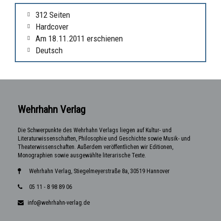
312 Seiten
Hardcover
Am 18.11.2011 erschienen
Deutsch
Wehrhahn Verlag
Die Schwerpunkte des Wehrhahn Verlags liegen auf Kultur- und
Literaturwissenschaften, Philosophie und Geschichte sowie Musik- und
Theaterwissenschaften. Außerdem veröffentlichen wir Editionen,
Monographien sowie ausgewählte literarische Texte.
Wehrhahn Verlag, Stiegelmeyerstraße 8a, 30519 Hannover
05 11 - 8 98 89 06
info@wehrhahn-verlag.de