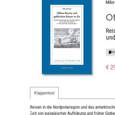
Mike
Of
Rei
und
Pr
€ 2
Klappentext
Reisen in die Nordpolarregion und das antarktisc
Zeit von europäischer Aufklärung und früher Globa