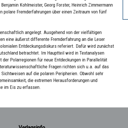
, Benjamin Kohlmeister, Georg Forster, Heinrich Zimmermann
n polare Fremderfahrungen über einen Zeitraum von fünf
ssenschaftlich angelegt. Ausgehend von der vielfältigen
xten eine äußerst differente Fremderfahrung an die Leser
kolonialen Entdeckungsdiskurs referiert. Dafür wird zunächst
tschland betrachtet. Im Hauptteil wird in Textanalysen
 der Polarregionen für neue Entdeckungen in Parallelität
iteraturwissenschaftliche Fragen richten sich u.a. auf das
 Sichtweisen auf die polaren Peripherien. Obwohl sehr
e Gemeinsamkeit, die extremen Herausforderungen und
e im Eis zu erfassen.
Verlagsinfo