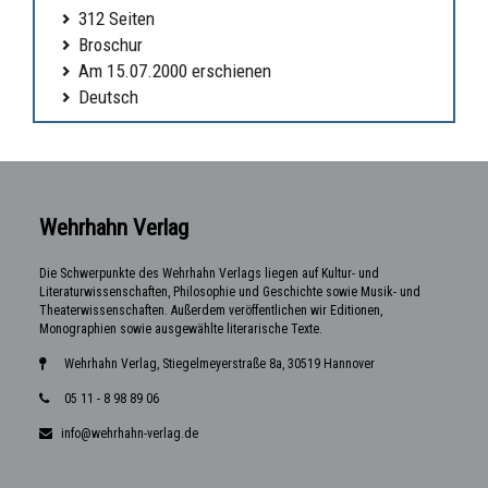
312 Seiten
Broschur
Am 15.07.2000 erschienen
Deutsch
Wehrhahn Verlag
Die Schwerpunkte des Wehrhahn Verlags liegen auf Kultur- und
Literaturwissenschaften, Philosophie und Geschichte sowie Musik- und
Theaterwissenschaften. Außerdem veröffentlichen wir Editionen,
Monographien sowie ausgewählte literarische Texte.
Wehrhahn Verlag, Stiegelmeyerstraße 8a, 30519 Hannover
05 11 - 8 98 89 06
info@wehrhahn-verlag.de