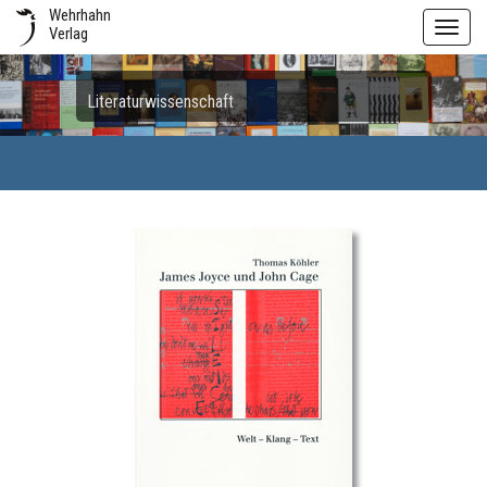
Wehrhahn
Toggl
Verlag
navig
Literaturwissenschaft