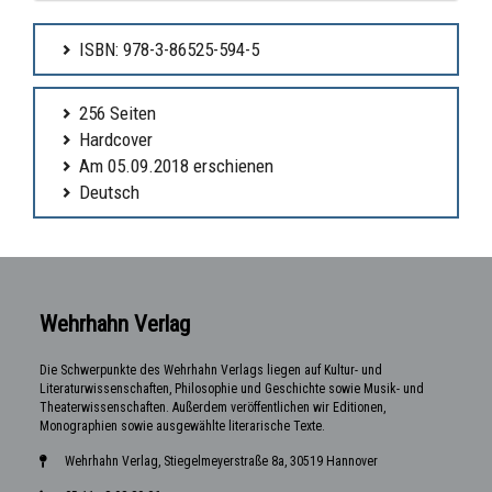
ISBN: 978-3-86525-594-5
256 Seiten
Hardcover
Am 05.09.2018 erschienen
Deutsch
Wehrhahn Verlag
Die Schwerpunkte des Wehrhahn Verlags liegen auf Kultur- und
Literaturwissenschaften, Philosophie und Geschichte sowie Musik- und
Theaterwissenschaften. Außerdem veröffentlichen wir Editionen,
Monographien sowie ausgewählte literarische Texte.
Wehrhahn Verlag, Stiegelmeyerstraße 8a, 30519 Hannover