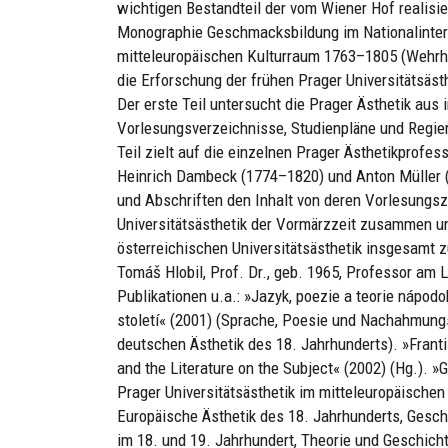
wichtigen Bestandteil der vom Wiener Hof realisi
Monographie Geschmacksbildung im Nationalintere
mitteleuropäischen Kulturraum 1763–1805 (Wehrha
die Erforschung der frühen Prager Universitätsästhe
Der erste Teil untersucht die Prager Ästhetik aus i
Vorlesungsverzeichnisse, Studienpläne und Regie
Teil zielt auf die einzelnen Prager Ästhetikprofe
Heinrich Dambeck (1774–1820) und Anton Müller (
und Abschriften den Inhalt von deren Vorlesungsz
Universitätsästhetik der Vormärzzeit zusammen und
österreichischen Universitätsästhetik insgesamt 
Tomáš Hlobil, Prof. Dr., geb. 1965, Professor am Le
Publikationen u.a.: »Jazyk, poezie a teorie nápod
století« (2001) (Sprache, Poesie und Nachahmungs
deutschen Ästhetik des 18. Jahrhunderts). »Franti
and the Literature on the Subject« (2002) (Hg.).
Prager Universitätsästhetik im mitteleuropäisch
Europäische Ästhetik des 18. Jahrhunderts, Gesch
im 18. und 19. Jahrhundert, Theorie und Geschicht