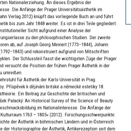
erten Nationalerziehung. An dieses Ergebnis der
sse. Die Anfänge der Prager Universitätsästhetik im
hn Verlag 2012) knüpft das vorliegende Buch an und führt
tik bis zum Jahr 1848 weiter. Es ist in drei Teile gegliedert:
nstitutioneller Sicht aufgrund einer Analyse der
rungserlasse zu den philosophischen Studien. Der zweite
ssoren ab, auf Joseph Georg Meinert (1773–1844), Johann
1792–1843) und rekonstruiert aufgrund von Mitschriften
yklen. Der Schlussteil fasst die wichtigsten Züge der Prager
 versucht die Position der frühen Prager Ästhetik in der
zu umreißen.
hrstuhl für Ästhetik der Karls-Universität in Prag.
oby. Příspěvek k dějinám britské a německé estetiky 18.
theorie. Ein Beitrag zur Geschichte der britischen und
šek Palacký: An Historical Survey of the Science of Beauty
 »Geschmacksbildung im Nationalinteresse. Die Anfänge der
en Kulturraum 1763 – 1805« (2012). Forschungsschwerpunkte:
ichte der Ästhetik in böhmischen Ländern und in Österreich
e der Historiographie der Ästhetik, Antikerezeption seit dem