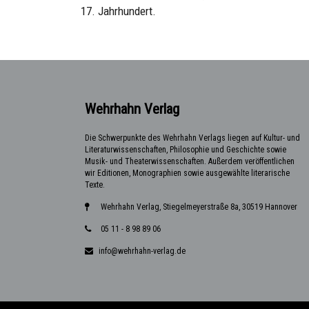
17. Jahrhundert.
Wehrhahn Verlag
Die Schwerpunkte des Wehrhahn Verlags liegen auf Kultur- und
Literaturwissenschaften, Philosophie und Geschichte sowie
Musik- und Theaterwissenschaften. Außerdem veröffentlichen
wir Editionen, Monographien sowie ausgewählte literarische
Texte.
Wehrhahn Verlag, Stiegelmeyerstraße 8a, 30519 Hannover
05 11 - 8 98 89 06
info@wehrhahn-verlag.de