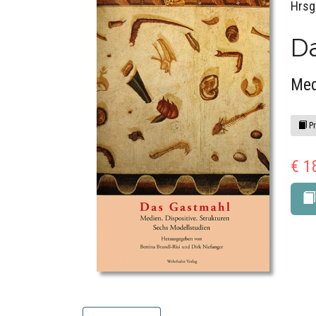
Hrsg.
D
Med
Pr
€ 1