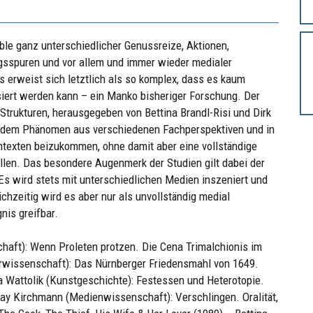
ble ganz unterschiedlicher Genussreize, Aktionen,
gsspuren und vor allem und immer wieder medialer
s erweist sich letztlich als so komplex, dass es kaum
ysiert werden kann – ein Manko bisheriger Forschung. Der
trukturen, herausgegeben von Bettina Brandl-Risi und Dirk
n dem Phänomen aus verschiedenen Fachperspektiven und in
ontexten beizukommen, ohne damit aber eine vollständige
en. Das besondere Augenmerk der Studien gilt dabei der
Es wird stets mit unterschiedlichen Medien inszeniert und
chzeitig wird es aber nur als unvollständig medial
nis greifbar.
haft): Wenn Proleten protzen. Die Cena Trimalchionis im
turwissenschaft): Das Nürnberger Friedensmahl von 1649.
a Wattolik (Kunstgeschichte): Festessen und Heterotopie.
Kay Kirchmann (Medienwissenschaft): Verschlingen. Oralität,