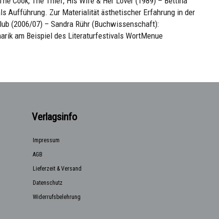
he Cook, The Thief, His Wife & Her Lover (1989) – Bettina
ls Aufführung. Zur Materialität ästhetischer Erfahrung in der
lub (2006/07) – Sandra Rühr (Buchwissenschaft):
narik am Beispiel des Literaturfestivals WortMenue
Verlagsinfo
Impressum
AGB
Lieferzeit & Versand
Datenschutz
Widerrufsbelehrung