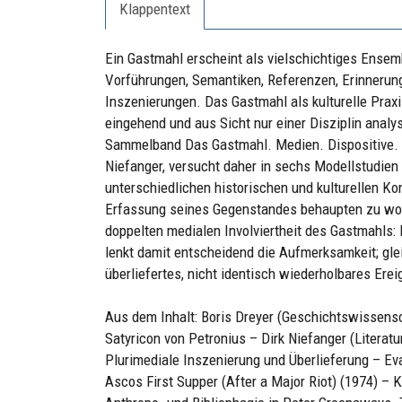
Klappentext
Ein Gastmahl erscheint als vielschichtiges Ensem
Vorführungen, Semantiken, Referenzen, Erinnerun
Inszenierungen. Das Gastmahl als kulturelle Praxi
eingehend und aus Sicht nur einer Disziplin anal
Sammelband Das Gastmahl. Medien. Dispositive. S
Niefanger, versucht daher in sechs Modellstudie
unterschiedlichen historischen und kulturellen K
Erfassung seines Gegenstandes behaupten zu woll
doppelten medialen Involviertheit des Gastmahls: 
lenkt damit entscheidend die Aufmerksamkeit; glei
überliefertes, nicht identisch wiederholbares Ereig
Aus dem Inhalt: Boris Dreyer (Geschichtswissensc
Satyricon von Petronius – Dirk Niefanger (Litera
Plurimediale Inszenierung und Überlieferung – Ev
Ascos First Supper (After a Major Riot) (1974) – 