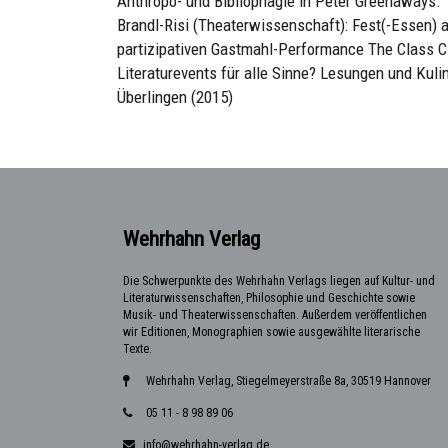
Anthropo- und Bibliophagie in Peter Greenaways. T
Brandl-Risi (Theaterwissenschaft): Fest(-Essen) a
partizipativen Gastmahl-Performance The Class C
Literaturevents für alle Sinne? Lesungen und Kuli
Überlingen (2015)
Wehrhahn Verlag
Die Schwerpunkte des Wehrhahn Verlags liegen auf Kultur- und
Literaturwissenschaften, Philosophie und Geschichte sowie
Musik- und Theaterwissenschaften. Außerdem veröffentlichen
wir Editionen, Monographien sowie ausgewählte literarische
Texte.
Wehrhahn Verlag, Stiegelmeyerstraße 8a, 30519 Hannover
05 11 - 8 98 89 06
info@wehrhahn-verlag.de