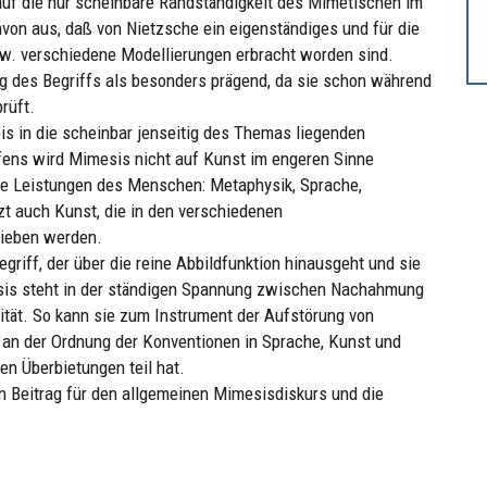
auf die nur scheinbare Randständigkeit des Mimetischen im
avon aus, daß von Nietzsche ein eigenständiges und für die
zw. verschiedene Modellierungen erbracht worden sind.
ng des Begriffs als besonders prägend, da sie schon während
rüft.
is in die scheinbar jenseitig des Themas liegenden
ffens wird Mimesis nicht auf Kunst im engeren Sinne
che Leistungen des Menschen: Metaphysik, Sprache,
tzt auch Kunst, die in den verschiedenen
rieben werden.
griff, der über die reine Abbildfunktion hinausgeht und sie
esis steht in der ständigen Spannung zwischen Nachahmung
tät. So kann sie zum Instrument der Aufstörung von
 an der Ordnung der Konventionen in Sprache, Kunst und
en Überbietungen teil hat.
nen Beitrag für den allgemeinen Mimesisdiskurs und die