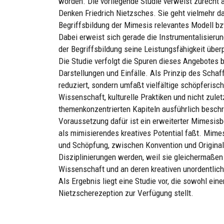
worden. Die vorliegende Studie verweist zurecht 
Denken Friedrich Nietzsches. Sie geht vielmehr d
Begriffsbildung der Mimesis relevantes Modell b
Dabei erweist sich gerade die Instrumentalisieru
der Begriffsbildung seine Leistungsfähigkeit überp
Die Studie verfolgt die Spuren dieses Angebotes b
Darstellungen und Einfälle. Als Prinzip des Scha
reduziert, sondern umfaßt vielfältige schöpferis
Wissenschaft, kulturelle Praktiken und nicht zule
themenkonzentrierten Kapiteln ausführlich besch
Voraussetzung dafür ist ein erweiterter Mimesisbe
als mimisierendes kreatives Potential faßt. Mim
und Schöpfung, zwischen Konvention und Originali
Disziplinierungen werden, weil sie gleichermaßen
Wissenschaft und an deren kreativen unordentlich
Als Ergebnis liegt eine Studie vor, die sowohl ei
Nietzscherezeption zur Verfügung stellt.