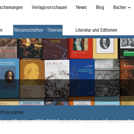
scheinungen
Verlagsvorschauen
News
Blog
Bücher
en
Wissenschaften - Themen
Literatur und Editionen
Philosophie
te und Praktiken 1700–1900 Applied Anthropological Aesthetics C