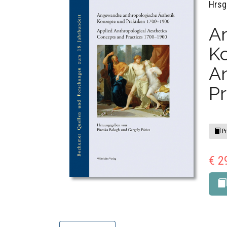
Hrsg
A
K
An
Pr
Pr
€ 2