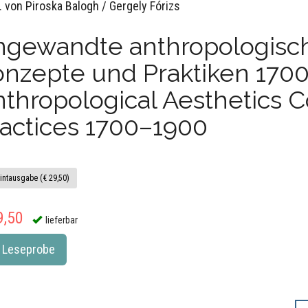
. von Piroska Balogh / Gergely Fórizs
ngewandte anthropologisch
onzepte und Praktiken 170
thropological Aesthetics 
actices 1700–1900
intausgabe (€ 29,50)
9,50
lieferbar
Leseprobe