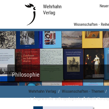
Wehrhahn
Neuer
Verlag
Wissenschaften - Reih
Philosophie
Wehrhahn Verlag
Wissenschaften - Themen
Angewandte anthropologische Ästhetik Konzep