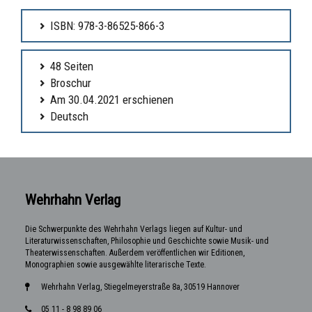
ISBN: 978-3-86525-866-3
48 Seiten
Broschur
Am 30.04.2021 erschienen
Deutsch
Wehrhahn Verlag
Die Schwerpunkte des Wehrhahn Verlags liegen auf Kultur- und
Literaturwissenschaften, Philosophie und Geschichte sowie Musik- und
Theaterwissenschaften. Außerdem veröffentlichen wir Editionen,
Monographien sowie ausgewählte literarische Texte.
Wehrhahn Verlag, Stiegelmeyerstraße 8a, 30519 Hannover
05 11 - 8 98 89 06