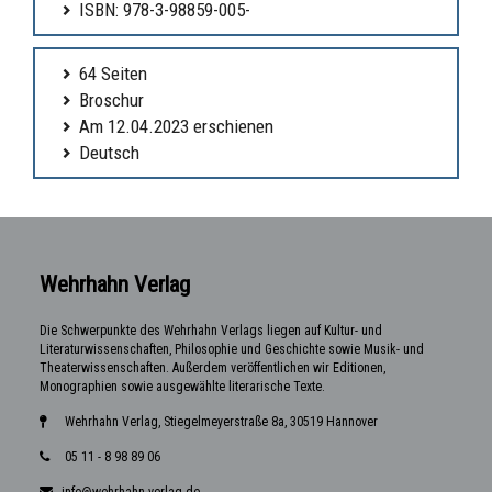
ISBN: 978-3-98859-005-
64 Seiten
Broschur
Am 12.04.2023 erschienen
Deutsch
Wehrhahn Verlag
Die Schwerpunkte des Wehrhahn Verlags liegen auf Kultur- und
Literaturwissenschaften, Philosophie und Geschichte sowie Musik- und
Theaterwissenschaften. Außerdem veröffentlichen wir Editionen,
Monographien sowie ausgewählte literarische Texte.
Wehrhahn Verlag, Stiegelmeyerstraße 8a, 30519 Hannover
05 11 - 8 98 89 06
info@wehrhahn-verlag.de