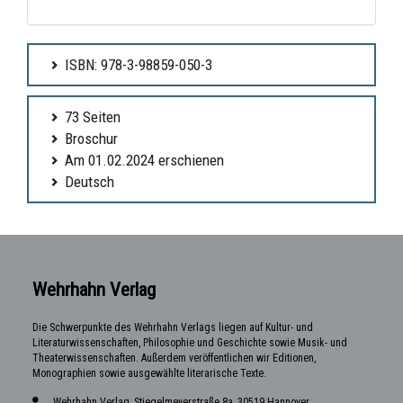
ISBN: 978-3-98859-050-3
73 Seiten
Broschur
Am 01.02.2024 erschienen
Deutsch
Wehrhahn Verlag
Die Schwerpunkte des Wehrhahn Verlags liegen auf Kultur- und
Literaturwissenschaften, Philosophie und Geschichte sowie Musik- und
Theaterwissenschaften. Außerdem veröffentlichen wir Editionen,
Monographien sowie ausgewählte literarische Texte.
Wehrhahn Verlag, Stiegelmeyerstraße 8a, 30519 Hannover