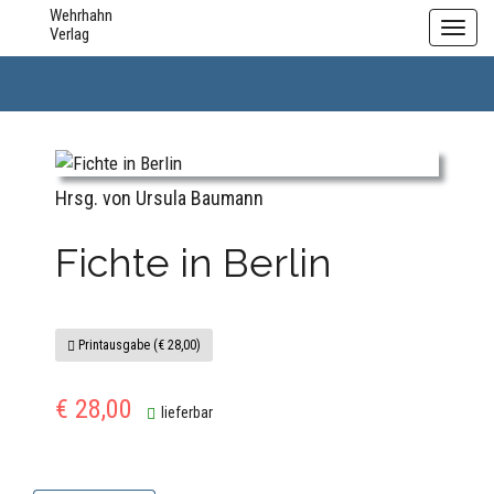
Wehrhahn
Philosophie
Toggl
Verlag
navig
Hrsg. von Ursula Baumann
Fichte in Berlin
Printausgabe (€ 28,00)
€ 28,00
lieferbar