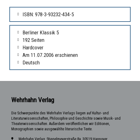
ISBN: 978-3-93232-434-5
Berliner Klassik 5
192 Seiten
Hardcover
Am 11.07.2006 erschienen
Deutsch
Wehrhahn Verlag
Die Schwerpunkte des Wehrhahn Verlags liegen auf Kultur- und
Literaturwissenschaften, Philosophie und Geschichte sowie Musik- und
Theaterwissenschaften. Außerdem veröffentlichen wir Editionen,
Monographien sowie ausgewählte literarische Texte.
Wehrhahn Verlag, Stiegelmeyerstraße 8a, 30519 Hannover