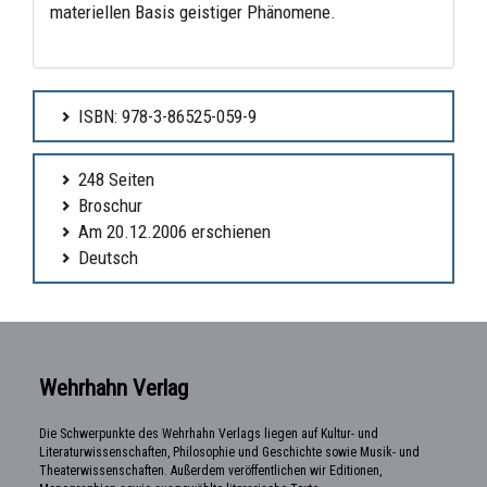
materiellen Basis geistiger Phänomene.
ISBN: 978-3-86525-059-9
248 Seiten
Broschur
Am 20.12.2006 erschienen
Deutsch
Wehrhahn Verlag
Die Schwerpunkte des Wehrhahn Verlags liegen auf Kultur- und
Literaturwissenschaften, Philosophie und Geschichte sowie Musik- und
Theaterwissenschaften. Außerdem veröffentlichen wir Editionen,