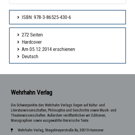
ISBN: 978-3-86525-430-6
272 Seiten
Hardcover
Am 05.12.2014 erschienen
Deutsch
Wehrhahn Verlag
Die Schwerpunkte des Wehrhahn Verlags liegen auf Kultur- und
Literaturwissenschaften, Philosophie und Geschichte sowie Musik- und
Theaterwissenschaften. Außerdem veröffentlichen wir Editionen,
Monographien sowie ausgewählte literarische Texte.
Wehrhahn Verlag, Stiegelmeyerstraße 8a, 30519 Hannover