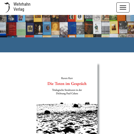
Wehrhahn
Toggl
Verlag
navig