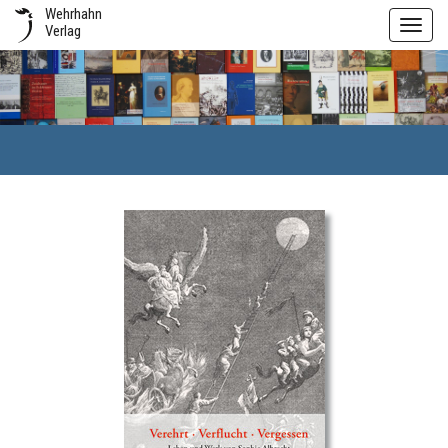
Wehrhahn
Toggl
Verlag
navig