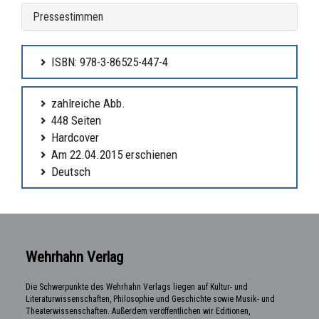
Pressestimmen
ISBN: 978-3-86525-447-4
zahlreiche Abb.
448 Seiten
Hardcover
Am 22.04.2015 erschienen
Deutsch
Wehrhahn Verlag
Die Schwerpunkte des Wehrhahn Verlags liegen auf Kultur- und
Literaturwissenschaften, Philosophie und Geschichte sowie Musik- und
Theaterwissenschaften. Außerdem veröffentlichen wir Editionen,