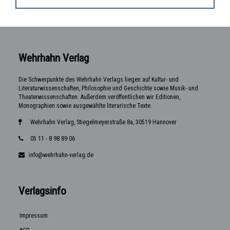
Wehrhahn Verlag
Die Schwerpunkte des Wehrhahn Verlags liegen auf Kultur- und
Literaturwissenschaften, Philosophie und Geschichte sowie Musik- und
Theaterwissenschaften. Außerdem veröffentlichen wir Editionen,
Monographien sowie ausgewählte literarische Texte.
Wehrhahn Verlag, Stiegelmeyerstraße 8a, 30519 Hannover
05 11 - 8 98 89 06
info@wehrhahn-verlag.de
Verlagsinfo
Impressum