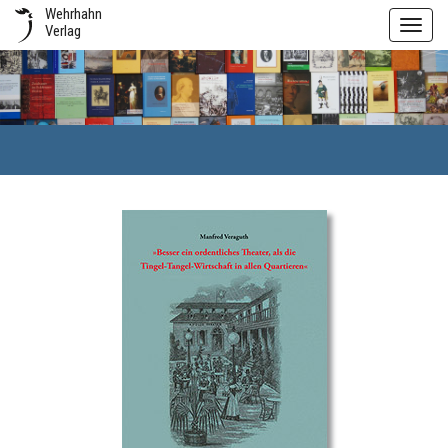
Wehrhahn
Toggl
Verlag
navig