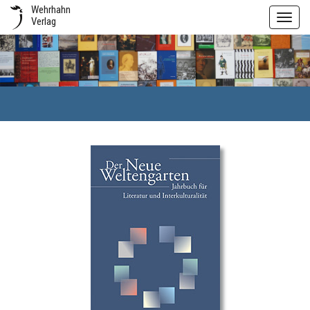
Wehrhahn
Toggl
Verlag
navig