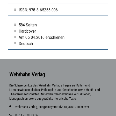
ISBN: 978-8-65255-006-
584 Seiten
Hardcover
Am 05.04.2016 erschienen
Deutsch
Wehrhahn Verlag
Die Schwerpunkte des Wehrhahn Verlags liegen auf Kultur- und
Literaturwissenschaften, Philosophie und Geschichte sowie Musik- und
Theaterwissenschaften. Außerdem veröffentlichen wir Editionen,
Monographien sowie ausgewählte literarische Texte.
Wehrhahn Verlag, Stiegelmeyerstraße 8a, 30519 Hannover
05 11 - 8 98 89 06