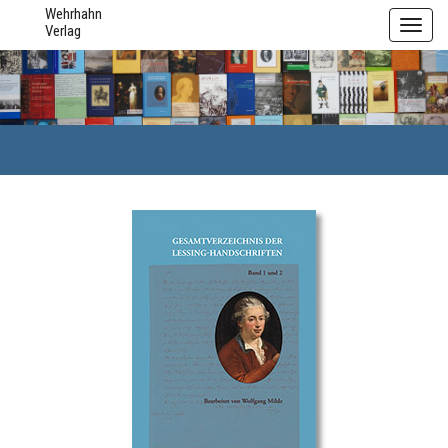
Wehrhahn
Toggl
Verlag
navig