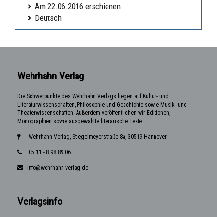
Am 22.06.2016 erschienen
Deutsch
Wehrhahn Verlag
Die Schwerpunkte des Wehrhahn Verlags liegen auf Kultur- und
Literaturwissenschaften, Philosophie und Geschichte sowie Musik- und
Theaterwissenschaften. Außerdem veröffentlichen wir Editionen,
Monographien sowie ausgewählte literarische Texte.
Wehrhahn Verlag, Stiegelmeyerstraße 8a, 30519 Hannover
05 11 - 8 98 89 06
info@wehrhahn-verlag.de
Verlagsinfo