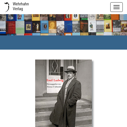
Wehrhahn
Toggl
Verlag
navig