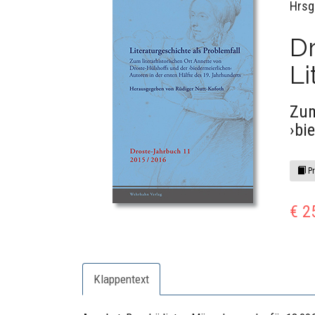
Hrsg
Dr
Li
Zum
›bi
Pr
€ 2
Klappentext