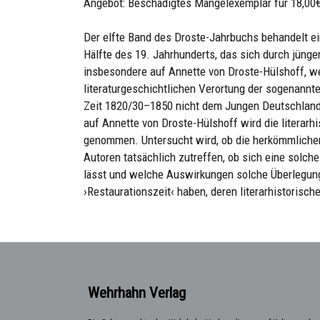
Angebot: Beschädigtes Mängelexemplar für 18,00€
Der elfte Band des Droste-Jahrbuchs behandelt ei
Hälfte des 19. Jahrhunderts, das sich durch jünge
insbesondere auf Annette von Droste-Hülshoff, we
literaturgeschichtlichen Verortung der sogenannte
Zeit 1820/30–1850 nicht dem Jungen Deutschlan
auf Annette von Droste-Hülshoff wird die literarhi
genommen. Untersucht wird, ob die herkömmlichen
Autoren tatsächlich zutreffen, ob sich eine solch
lässt und welche Auswirkungen solche Überlegunge
›Restaurationszeit‹ haben, deren literarhistorisc
Wehrhahn Verlag