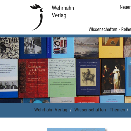
Wehrhahn
Neuer
Verlag
Wissenschaften - Reih
Wehrhahn Verlag
Wissenschaften - Themen