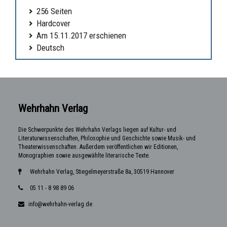
256 Seiten
Hardcover
Am 15.11.2017 erschienen
Deutsch
Wehrhahn Verlag
Die Schwerpunkte des Wehrhahn Verlags liegen auf Kultur- und
Literaturwissenschaften, Philosophie und Geschichte sowie Musik- und
Theaterwissenschaften. Außerdem veröffentlichen wir Editionen,
Monographien sowie ausgewählte literarische Texte.
Wehrhahn Verlag, Stiegelmeyerstraße 8a, 30519 Hannover
05 11 - 8 98 89 06
info@wehrhahn-verlag.de