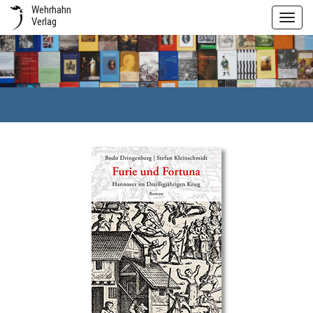
Wehrhahn
Toggl
Verlag
navig