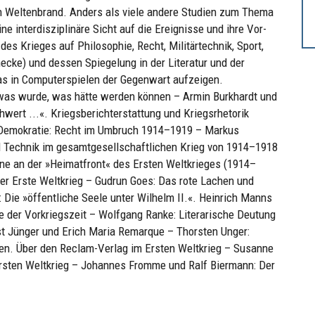
n Weltenbrand. Anders als viele andere Studien zum Thema
ne interdisziplinäre Sicht auf die Ereignisse und ihre Vor-
s Krieges auf Philosophie, Recht, Militärtechnik, Sport,
ecke) und dessen Spiegelung in der Literatur und der
s in Computerspielen der Gegenwart aufzeigen.
, was wurde, was hätte werden können – Armin Burkhardt und
wert ...«. Kriegsberichterstattung und Kriegsrhetorik
 Demokratie: Recht im Umbruch 1914–1919 – Markus
d Technik im gesamtgesellschaftlichen Krieg von 1914–1918
ne an der »Heimatfront« des Ersten Weltkrieges (1914–
er Erste Weltkrieg – Gudrun Goes: Das rote Lachen und
 Die »öffentliche Seele unter Wilhelm II.«. Heinrich Manns
e der Vorkriegszeit – Wolfgang Ranke: Literarische Deutung
st Jünger und Erich Maria Remarque – Thorsten Unger:
ten. Über den Reclam-Verlag im Ersten Weltkrieg – Susanne
 Ersten Weltkrieg – Johannes Fromme und Ralf Biermann: Der