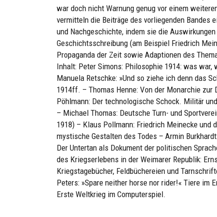
war doch nicht Warnung genug vor einem weitere
vermitteln die Beiträge des vorliegenden Bandes ei
und Nachgeschichte, indem sie die Auswirkungen de
Geschichtsschreibung (am Beispiel Friedrich Mein
Propaganda der Zeit sowie Adaptionen des Thema
Inhalt: Peter Simons: Philosophie 1914: was war
Manuela Retschke: »Und so ziehe ich denn das Sch
1914ff. – Thomas Henne: Von der Monarchie zur
Pöhlmann: Der technologische Schock. Militär un
– Michael Thomas: Deutsche Turn- und Sportverei
1918) – Klaus Pollmann: Friedrich Meinecke und d
mystische Gestalten des Todes – Armin Burkhardt:
Der Untertan als Dokument der politischen Sprach
des Kriegserlebens in der Weimarer Republik: Ern
Kriegstagebücher, Feldbüchereien und Tarnschrif
Peters: »Spare neither horse nor rider!« Tiere im
Erste Weltkrieg im Computerspiel.