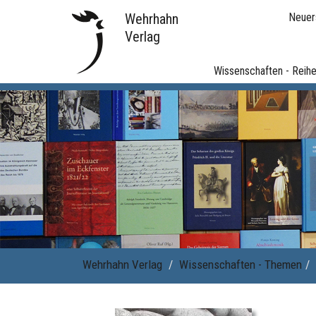
Wehrhahn
Neuer
Verlag
Wissenschaften - Reih
Wehrhahn Verlag
Wissenschaften - Themen