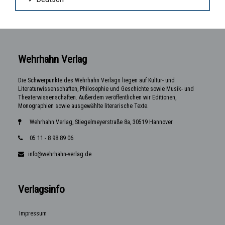
Wehrhahn Verlag
Die Schwerpunkte des Wehrhahn Verlags liegen auf Kultur- und
Literaturwissenschaften, Philosophie und Geschichte sowie Musik- und
Theaterwissenschaften. Außerdem veröffentlichen wir Editionen,
Monographien sowie ausgewählte literarische Texte.
Wehrhahn Verlag, Stiegelmeyerstraße 8a, 30519 Hannover
05 11 - 8 98 89 06
info@wehrhahn-verlag.de
Verlagsinfo
Impressum