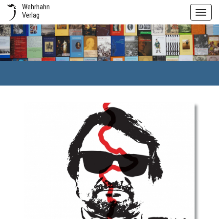
Wehrhahn
Toggl
Verlag
navig